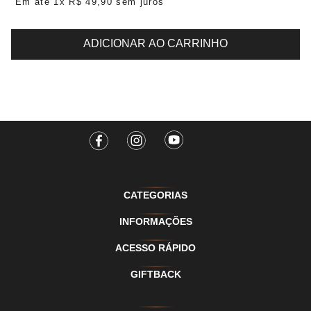
Em até
1
x
R$
49
,
90
sem juros
ADICIONAR AO CARRINHO
CATEGORIAS
INFORMAÇÕES
ACESSO RÁPIDO
GIFTBACK