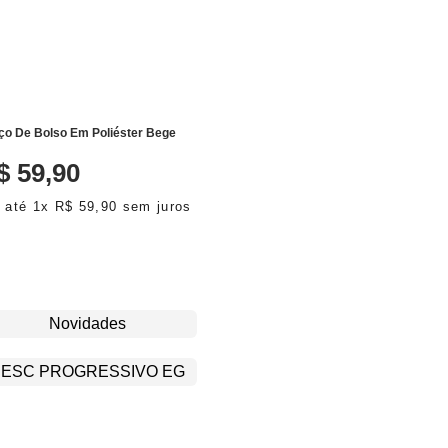
ADICIONAR AO CARRINHO
ço De Bolso Em Poliéster Bege
$
59
,
90
 até
1
x
R$
59
,
90
sem juros
Novidades
ESC PROGRESSIVO EG