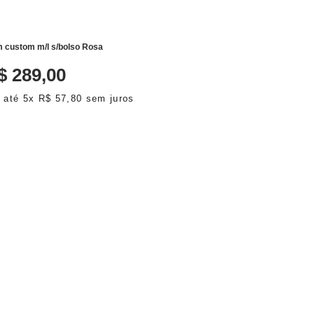
 custom m/l s/bolso Rosa
$
289
,
00
 até
5
x
R$
57
,
80
sem juros