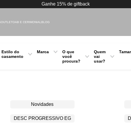
Ganhe 15% de giftback
S
OUTLET
OAB E CERIMONIAL
BLOG
Estilo do
Marca
O que
Quem
Tama
casamento
você
vai
procura?
usar?
Camelo
2
Despojado
3
Lenço
Noivos
Clássico
4
Padrinhos
a
5
Pais
6
Novidades
DESC PROGRESSIVO EG
D