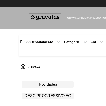
GRAVATAS
PREMIUM
ACESSÓRIO
Filtros
Departamento
Categoria
Cor
Acessórios
Lenço de bolso
Azul
CAMISAS
CAMISA
Claro
ACESSÓRIOS
MANGA LONGA
Branco
CAMELO
Abotoadura
Amarel
bolsas
Azul
Bege
Cinza
Rosa
Verde
Novidades
Vermelh
a
DESC PROGRESSIVO EG