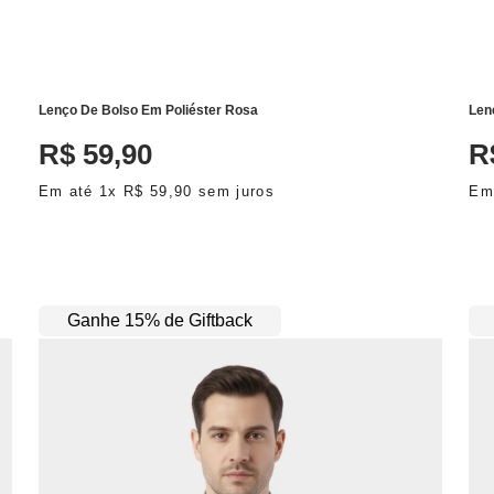
ADICIONAR AO CARRINHO
Lenço De Bolso Em Poliéster Rosa
Len
R$
59
,
90
R
Em até
1
x
R$
59
,
90
sem juros
Em
Ganhe 15% de Giftback