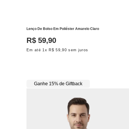
ADICIONAR AO CARRINHO
Lenço De Bolso Em Poliéster Amarelo Claro
R$
59
,
90
Em até
1
x
R$
59
,
90
sem juros
Ganhe 15% de Giftback