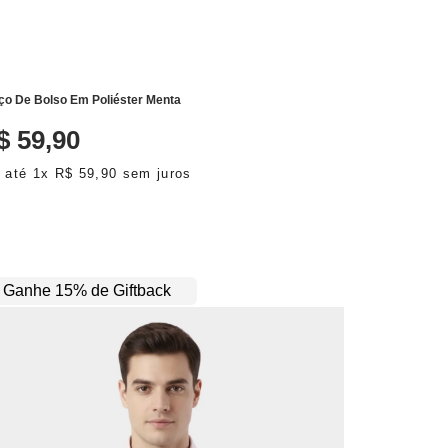
ADICIONAR AO CARRINHO
ço De Bolso Em Poliéster Menta
$
59
,
90
 até
1
x
R$
59
,
90
sem juros
Ganhe 15% de Giftback