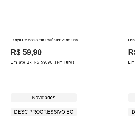
ADICIONAR AO CARRINHO
Lenço De Bolso Em Poliéster Vermelho
Len
R$
59
,
90
R
Em até
1
x
R$
59
,
90
sem juros
Em
Novidades
DESC PROGRESSIVO EG
D