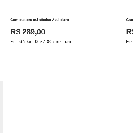
Cam custom m/l s/bolso Azul claro
Cam
R$
289
,
00
R
Em até
5
x
R$
57
,
80
sem juros
Em