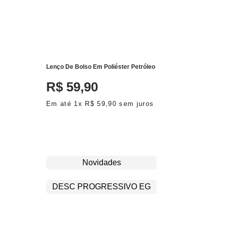
ADICIONAR AO CARRINHO
Lenço De Bolso Em Poliéster Petróleo
R$
59
,
90
Em até
1
x
R$
59
,
90
sem juros
Novidades
DESC PROGRESSIVO EG