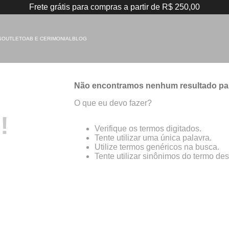
Frete grátis para compras a partir de R$ 250,00
S
OUTLET
OAB E CERIMONIAL
BLOG
Não encontramos nenhum resultado pa
O que eu devo fazer?
!
Verifique os termos digitados.
Tente utilizar uma única palavra.
Utilize termos genéricos na busca.
Tente utilizar sinônimos do termo de