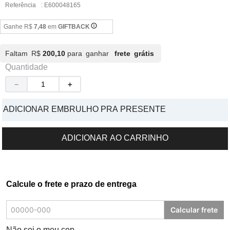
Referência
:
E600048165
Ganhe R$
7,48
em
GIFTBACK
Faltam R$
200,10
para ganhar
frete grátis
Quantidade
－
＋
ADICIONAR EMBRULHO PRA PRESENTE
ADICIONAR AO CARRINHO
Calcule o frete e prazo de entrega
Calcular frete
Não sei o meu cep