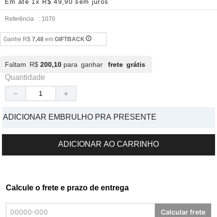
Em até
1
x
R$
49
,
90
sem juros
Referência
:
1070
Ganhe R$
7,48
em
GIFTBACK
Faltam R$
200,10
para ganhar
frete grátis
Quantidade
－
＋
ADICIONAR EMBRULHO PRA PRESENTE
ADICIONAR AO CARRINHO
Calcule o frete e prazo de entrega
Calcular frete