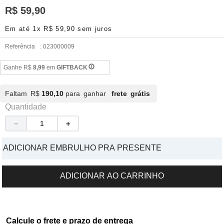
R$
59
,
90
Em até
1
x
R$
59
,
90
sem juros
Referência
:
023000009
Ganhe R$
8,99
em
GIFTBACK
Faltam R$
190,10
para ganhar
frete grátis
Quantidade
－
＋
ADICIONAR EMBRULHO PRA PRESENTE
ADICIONAR AO CARRINHO
Calcule o frete e prazo de entrega