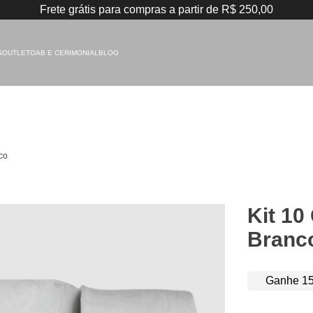
Ganhe 15% de giftback
S
OUTLET
OAB E CERIMONIAL
BLOG
nco
Kit 10
Branc
Ganhe 15