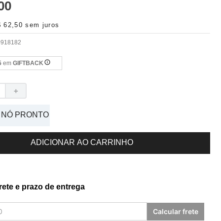
00
$
62
,
50
sem juros
0918182
5
em
GIFTBACK
＋
 NÓ PRONTO
ADICIONAR AO CARRINHO
frete e prazo de entrega
Calcular frete