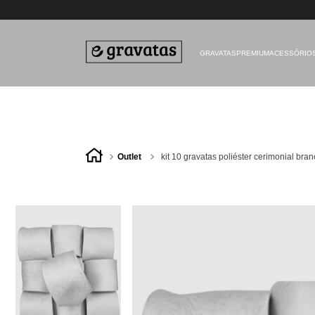
GRAVATAS
PREMIUM
ACESSÓRIO
outlet
kit 10 gravatas poliéster cerimonial bra