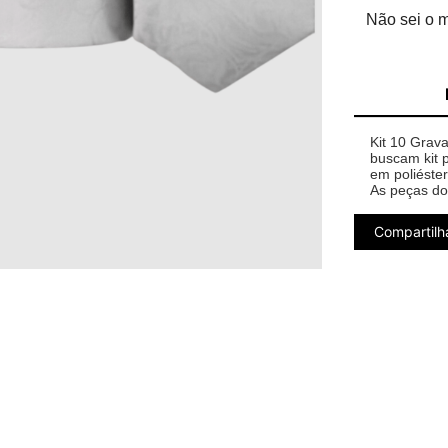
Não sei o 
Kit 10 Grava
buscam kit p
em poliéste
As peças do
Compartilh