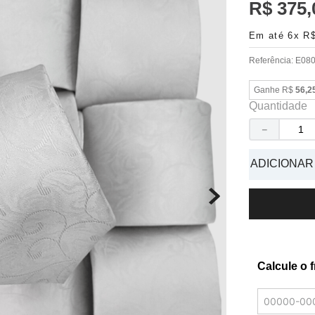
R$
375
,
Em até
6
x
R
Referência
:
E08
Ganhe R$
56,2
Quantidade
－
ADICIONAR
Calcule o 