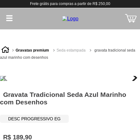
Frete grátis para compras a partir de R$ 250,00
gravatas premium
seda estampada
gravata tradicional seda
azul marinho com desenhos
Gravata Tradicional Seda Azul Marinho
com Desenhos
DESC PROGRESSIVO EG
R$
189
,
90