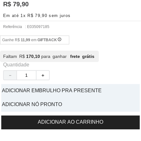
R$
79
,
90
Em até
1
x
R$
79
,
90
sem juros
Referência
:
E035097185
Ganhe R$
11,99
em
GIFTBACK
Faltam R$
170,10
para ganhar
frete grátis
Quantidade
－
＋
ADICIONAR EMBRULHO PRA PRESENTE
ADICIONAR NÓ PRONTO
ADICIONAR AO CARRINHO