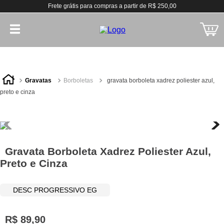
Frete grátis para compras a partir de R$ 250,00
gravatas
borboletas
gravata borboleta xadrez poliester azul,
preto e cinza
Gravata Borboleta Xadrez Poliester Azul,
Preto e Cinza
DESC PROGRESSIVO EG
R$
89
,
90