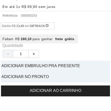
Em até
1
x
R$
89
,
90
sem juros
Referência
:
080000203
Ganhe R$
13,49
em
GIFTBACK
Faltam R$
160,10
para ganhar
frete grátis
Quantidade
－
＋
ADICIONAR EMBRULHO PRA PRESENTE
ADICIONAR NÓ PRONTO
ADICIONAR AO CARRINHO