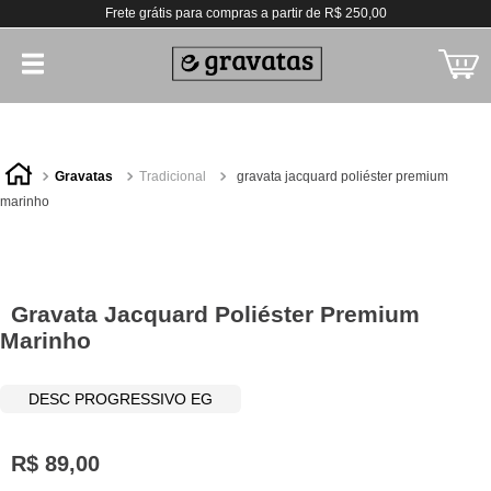
Frete grátis para compras a partir de R$ 250,00
gravatas
tradicional
gravata jacquard poliéster premium
marinho
Gravata Jacquard Poliéster Premium
Marinho
DESC PROGRESSIVO EG
R$
89
,
00