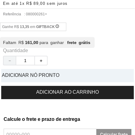
Em até
1
x
R$
89
,
00
sem juros
Referência
:
080000261+
Ganhe R$
13,35
em
GIFTBACK
Faltam R$
161,00
para ganhar
frete grátis
Quantidade
－
＋
ADICIONAR NÓ PRONTO
ADICIONAR AO CARRINHO
Calcule o frete e prazo de entrega
Calcular frete