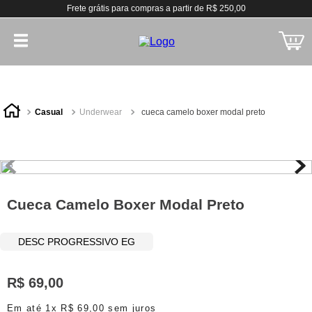
Frete grátis para compras a partir de R$ 250,00
casual
underwear
cueca camelo boxer modal preto
Cueca Camelo Boxer Modal Preto
DESC PROGRESSIVO EG
R$
69
,
00
Em até
1
x
R$
69
,
00
sem juros