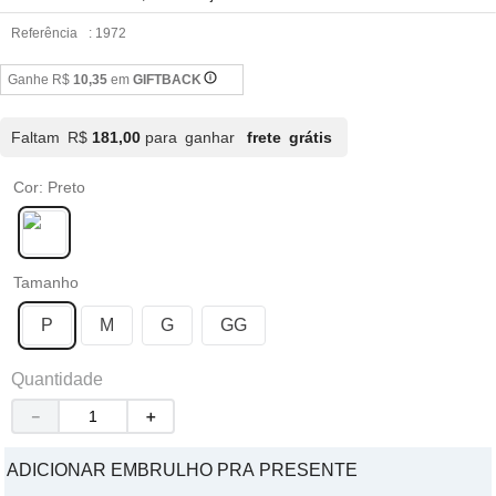
Referência
:
1972
Ganhe R$
10,35
em
GIFTBACK
Faltam R$
181,00
para ganhar
frete grátis
Cor
:
Preto
Tamanho
P
M
G
GG
Quantidade
－
＋
ADICIONAR EMBRULHO PRA PRESENTE