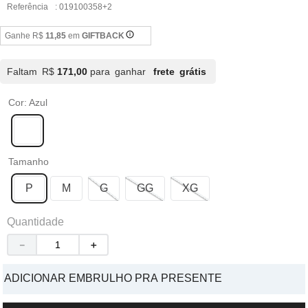
Referência
:
019100358+2
Ganhe R$
11,85
em
GIFTBACK
Faltam R$
171,00
para ganhar
frete grátis
Cor
:
Azul
Tamanho
P
M
G
GG
XG
Quantidade
－
＋
ADICIONAR EMBRULHO PRA PRESENTE