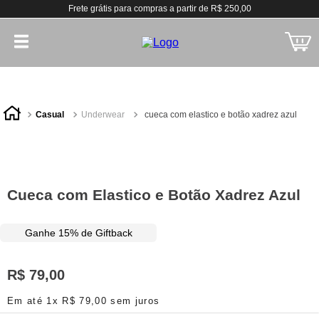
Frete grátis para compras a partir de R$ 250,00
casual
underwear
cueca com elastico e botão xadrez azul
Cueca com Elastico e Botão Xadrez Azul
Ganhe 15% de Giftback
R$
79
,
00
Em até
1
x
R$
79
,
00
sem juros