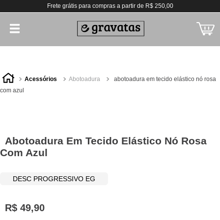
Frete grátis para compras a partir de R$ 250,00
acessórios
abotoadura
abotoadura em tecido elástico nó rosa
com azul
Abotoadura Em Tecido Elástico Nó Rosa
Com Azul
DESC PROGRESSIVO EG
R$
49
,
90