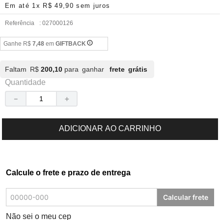
Em até
1
x
R$
49
,
90
sem juros
Referência
:
027000126
Ganhe R$
7,48
em
GIFTBACK
Faltam R$
200,10
para ganhar
frete grátis
Quantidade
－
＋
ADICIONAR AO CARRINHO
Calcule o frete e prazo de entrega
Calcular frete
Não sei o meu cep