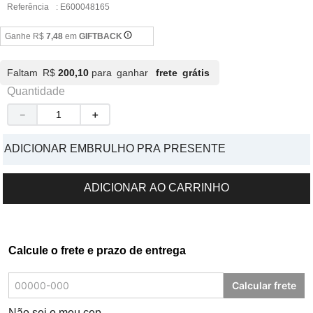
Referência
:
E600048165
Ganhe R$
7,48
em
GIFTBACK
Faltam R$
200,10
para ganhar
frete grátis
Quantidade
－
＋
ADICIONAR EMBRULHO PRA PRESENTE
ADICIONAR AO CARRINHO
Calcule o frete e prazo de entrega
Calcular frete
Não sei o meu cep