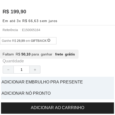
R$
199
,
90
Em até
3
x
R$
66
,
63
sem juros
Referência
:
E150005164
Ganhe R$
29,99
em
GIFTBACK
Faltam R$
50,10
para ganhar
frete grátis
Quantidade
－
＋
ADICIONAR EMBRULHO PRA PRESENTE
ADICIONAR NÓ PRONTO
ADICIONAR AO CARRINHO