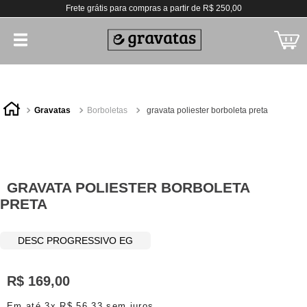
Frete grátis para compras a partir de R$ 250,00
gravatas
borboletas
gravata poliester borboleta preta
GRAVATA POLIESTER BORBOLETA
PRETA
DESC PROGRESSIVO EG
R$
169
,
00
Em até
3
x
R$
56
,
33
sem juros