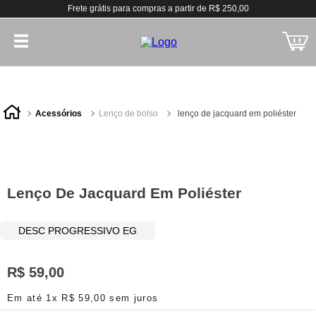
Frete grátis para compras a partir de R$ 250,00
acessórios
lenço de bolso
lenço de jacquard em poliéster
Lenço De Jacquard Em Poliéster
DESC PROGRESSIVO EG
R$
59
,
00
Em até
1
x
R$
59
,
00
sem juros