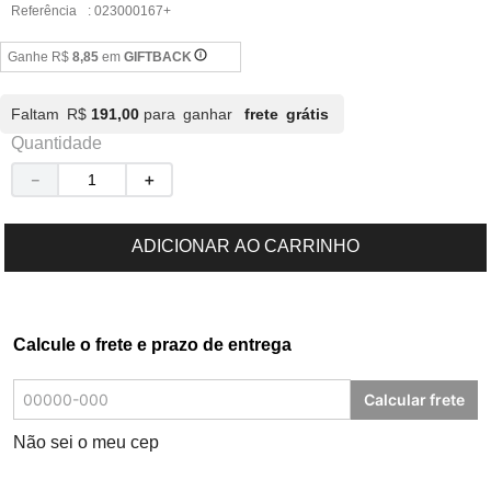
Referência
:
023000167+
Ganhe R$
8,85
em
GIFTBACK
Faltam R$
191,00
para ganhar
frete grátis
Quantidade
－
＋
ADICIONAR AO CARRINHO
Calcule o frete e prazo de entrega
Calcular frete
Não sei o meu cep