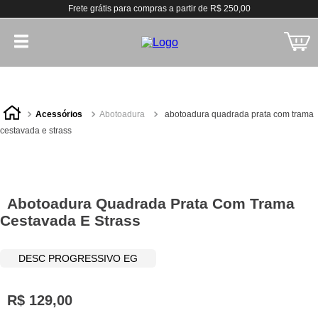
Frete grátis para compras a partir de R$ 250,00
acessórios
abotoadura
abotoadura quadrada prata com trama
cestavada e strass
Abotoadura Quadrada Prata Com Trama
Cestavada E Strass
DESC PROGRESSIVO EG
R$
129
,
00