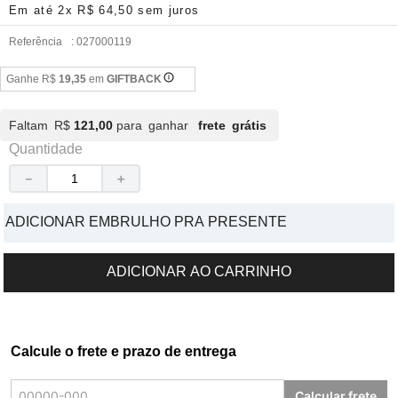
Em até
2
x
R$
64
,
50
sem juros
Referência
:
027000119
Ganhe R$
19,35
em
GIFTBACK
Faltam R$
121,00
para ganhar
frete grátis
Quantidade
－
＋
ADICIONAR EMBRULHO PRA PRESENTE
ADICIONAR AO CARRINHO
Calcule o frete e prazo de entrega
Calcular frete