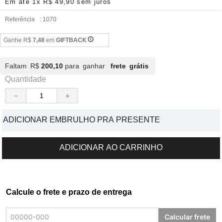
Em até
1
x
R$
49
,
90
sem juros
Referência
:
1070
Ganhe R$
7,48
em
GIFTBACK
Faltam R$
200,10
para ganhar
frete grátis
Quantidade
－
＋
ADICIONAR EMBRULHO PRA PRESENTE
ADICIONAR AO CARRINHO
Calcule o frete e prazo de entrega
Calcular frete